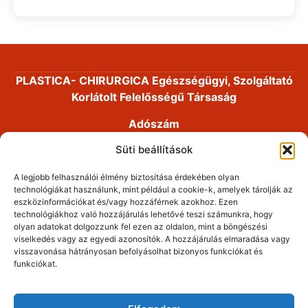
PLASTICA- CHIRURGICA Egészségügyi, Szolgáltató
Korlátolt Felelősségű Társaság
Adószám
14191868-2-41
Süti beállítások
Cégjegyzékszám
A legjobb felhasználói élmény biztosítása érdekében olyan
01-09-893053
technológiákat használunk, mint például a cookie-k, amelyek tárolják az
eszközinformációkat és/vagy hozzáférnek azokhoz. Ezen
Alapítás dátuma
technológiákhoz való hozzájárulás lehetővé teszi számunkra, hogy
2008. 03. 25.
olyan adatokat dolgozzunk fel ezen az oldalon, mint a böngészési
viselkedés vagy az egyedi azonosítók. A hozzájárulás elmaradása vagy
Dr. Fábián Zsolt plasztikai sebészet. Minden jog
visszavonása hátrányosan befolyásolhat bizonyos funkciókat és
funkciókat.
fenntartva!