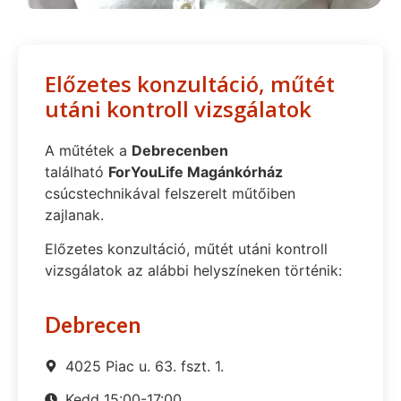
Előzetes konzultáció, műtét
utáni kontroll vizsgálatok
A műtétek a
Debrecenben
található
ForYouLife Magánkórház
csúcstechnikával felszerelt műtőiben
zajlanak.
Előzetes konzultáció, műtét utáni kontroll
vizsgálatok az alábbi helyszíneken történik:
Debrecen
4025 Piac u. 63. fszt. 1.
Kedd 15:00-17:00