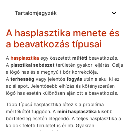
Tartalomjegyzék
A hasplasztika menete és
a beavatkozás típusai
A
hasplasztika
egy összetett
műtéti
beavatkozás.
A
plasztikai sebészet
területén gyakori eljárás. Célja
a lógó has és a megnyúlt bőr korrekciója.
A
terhesség
vagy jelentős
fogyás
után alakul ki ez
az állapot. Jelentősebb elhízás és kötényszerűen
lógó has esetén különösen ajánlott a beavatkozás.
Több típusú hasplasztika létezik a probléma
mértékétől függően. A
mini hasplasztika
kisebb
bőrfelesleg esetén elegendő. A teljes hasplasztika a
köldök feletti területet is érinti. Gyakran