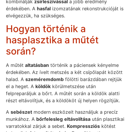
kombinálják
zsírleszívással
a jobb eredmény
érdekében. A
hasfal
izomzatának rekonstrukcióját is
elvégezzük, ha szükséges.
Hogyan történik a
hasplasztika a műtét
során?
A műtét
altatásban
történik a páciensek kényelme
érdekében. Az ívelt metszés a két csípőlapát között
halad. A
szeméremdomb
fölötti barázdában rejtjük
el a heget. A
köldök
körülmetszése után
felpreparáljuk a bőrt. A műtét során a köldök alatti
részt eltávolítjuk, és a köldököt új helyen rögzítjük.
A
sebészet
modern eszközeit használjuk a precíz
munkához. A
bőrfelesleg
eltávolítása
után plasztikai
varratokkal zárjuk a sebet.
Kompressziós
kötést