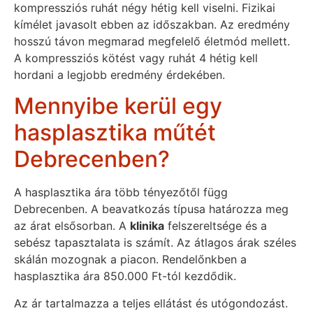
kompressziós ruhát négy hétig kell viselni. Fizikai
kímélet javasolt ebben az időszakban. Az eredmény
hosszú távon megmarad megfelelő életmód mellett.
A kompressziós kötést vagy ruhát 4 hétig kell
hordani a legjobb eredmény érdekében.
Mennyibe kerül egy
hasplasztika műtét
Debrecenben?
A hasplasztika ára több tényezőtől függ
Debrecenben. A beavatkozás típusa határozza meg
az árat elsősorban. A
klinika
felszereltsége és a
sebész tapasztalata is számít. Az átlagos árak széles
skálán mozognak a piacon. Rendelőnkben a
hasplasztika ára 850.000 Ft-tól kezdődik.
Az ár tartalmazza a teljes ellátást és utógondozást.