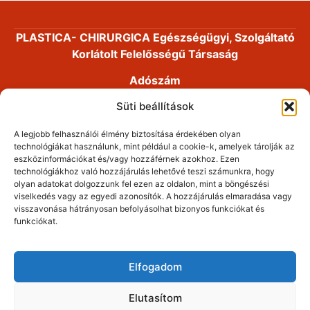
PLASTICA- CHIRURGICA Egészségügyi, Szolgáltató
Korlátolt Felelősségű Társaság
Adószám
14191868-2-41
Süti beállítások
Cégjegyzékszám
A legjobb felhasználói élmény biztosítása érdekében olyan
01-09-893053
technológiákat használunk, mint például a cookie-k, amelyek tárolják az
eszközinformációkat és/vagy hozzáférnek azokhoz. Ezen
Alapítás dátuma
technológiákhoz való hozzájárulás lehetővé teszi számunkra, hogy
2008. 03. 25.
olyan adatokat dolgozzunk fel ezen az oldalon, mint a böngészési
viselkedés vagy az egyedi azonosítók. A hozzájárulás elmaradása vagy
Dr. Fábián Zsolt plasztikai sebészet. Minden jog
visszavonása hátrányosan befolyásolhat bizonyos funkciókat és
funkciókat.
fenntartva!
Elfogadom
Elutasítom