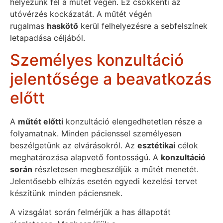
helyezünk fel a műtét végén. Ez csökkenti az
utóvérzés kockázatát. A műtét végén
rugalmas
haskötő
kerül felhelyezésre a sebfelszínek
letapadása céljából.
Személyes konzultáció
jelentősége a beavatkozás
előtt
A
műtét előtti
konzultáció elengedhetetlen része a
folyamatnak. Minden pácienssel személyesen
beszélgetünk az elvárásokról. Az
esztétikai
célok
meghatározása alapvető fontosságú. A
konzultáció
során
részletesen megbeszéljük a műtét menetét.
Jelentősebb elhízás esetén egyedi kezelési tervet
készítünk minden páciensnek.
A vizsgálat során felmérjük a has állapotát