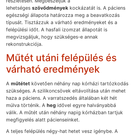
részletesen. Megbeszéljük a
lehetséges
szövődmények
kockázatát is. A páciens
egészségi állapota határozza meg a beavatkozás
típusát. Tisztázzuk a várható eredményeket és a
felépülési időt. A hasfali izomzat állapotát is
megvizsgáljuk, hogy szükséges-e annak
rekonstrukciója.
Műtét utáni felépülés és
várható eredmények
A
műtétet
követően néhány nap kórházi tartózkodás
szükséges. A szilikoncsövek eltávolítása után mehet
haza a páciens. A varratszedés általában két hét
múlva történik. A
heg
idővel egyre halványabbá
válik. A műtét után néhány napig kórházban tartjuk
megfigyelés alatt pácienseinket.
A teljes felépülés négy-hat hetet vesz igénybe. A