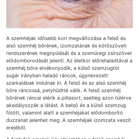
A szemhéjak idősebb kori megváltozása a felső és
alsó szemhéj bőrének, izomzatának és kötőszöveti
rendszerének megnyúlását és a szemüregi zsírszövet
elődomborodását jelenti. Az életkor előrehaladtával a
szemhéj bőre elvékonyodik, a külső szemzugtól
sugár irányban haladó ráncok, úgynevezett
szarkalábak indulnak ki. A felső és az alsó szemhéj
bőre ráncossá, petyhüdtté válik. A felső szemhéj
bőrének ráncai elérik a pillasort, esetleg azon túlérve
akadályozzák a látást. A belső és a külső szemzug
fölött, valamint alatt a szemhéjakat elődomborító
duzzanat jelenhet meg. A szemhéjak izomzata veszít
erejéből.