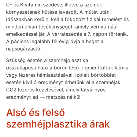
C- és K-vitamin szedése, illetve a szemek
környezetének hűtése javasolt. A műtét utáni
időszakban kerülni kell a fokozott fizikai terhelést és
minden olyan tevékenységet, amely vérnyomás-
emelkedéssel jár. A varratszedés a 7. napon történik.
A páciens legalább fél évig óvja a heget a
napsugárzástól.
Szükség esetén a szemhéjplasztika
összekapcsolható a bőrön lévő pigmentfoltok kémiai
vagy lézeres hámlasztásával. Izolált bőrtöbblet
esetén kiváló eredményt érhetünk el a szemhéjak
CO2 lézeres kezelésével, amely látvá-nyos
eredményt ad — metszés nélkül.
Alsó és felső
szemhéjplasztika árak