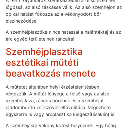
A fenti folyamatok következtében a felső szemhéj
lógóssá, az alsó táskássá válik. Az alsó szemhéjon az
opikai hatást fokozza az elvékonyodott bőr
elszíneződése.
A szemhéjplasztika nincs hatással a halántéktáj és az
arc egyéb területeinek ráncaira!
Szemhéjplasztika
esztétikai műtéti
beavatkozás menete
A műtétet általában helyi érzéstelenítésben
végezzük. A műtét lényege a felső vagy az alsó
szemhéj laza, ráncos bőrének és a szemhéjat
elődomborító zsírszövet eltávolítása. Végezhető
egyszerre is vagy arcplasztika kiegészítéseként is.
A szemhéjakra vékony kötést helyezünk. Egy hétig