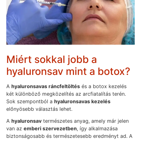
Miért sokkal jobb a
hyaluronsav mint a botox?
A
hyaluronsavas ráncfeltöltés
és a botox kezelés
két különböző megközelítés az arcfiatalítás terén.
Sok szempontból a
hyaluronsavas kezelés
előnyösebb választás lehet.
A
hyaluronsav
természetes anyag, amely már jelen
van az
emberi szervezetben
, így alkalmazása
biztonságosabb és természetesebb eredményt ad. A