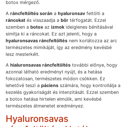
botox mérgező.
A
ráncfeltöltés során
a
hyaluronsav
feltölti a
ráncokat
és visszaadja a
bőr
térfogatát. Ezzel
szemben a
botox
az
izmok
ideiglenes bénításával
simítja ki a ráncokat. Ez azt jelenti, hogy a
hyaluronsavas ráncfeltöltés
nem korlátozza az arc
természetes mimikáját, így az eredmény kevésbé
lesz mesterkélt.
A
hialuronsavas ráncfeltöltés
további előnye, hogy
azonnal látható eredményt nyújt, és a hatása
fokozatosan, természetes módon csökken. Ez
lehetővé teszi a
páciens
számára, hogy kontrollálja a
kezelés gyakoriságát és intenzitását. Ezzel szemben
a botox hatása hirtelen elmúlik, ami kevésbé
természetes átmenetet eredményez.
Hyaluronsavas