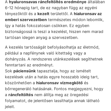
A
hyaluronsavas ráncfeltöltés eredménye
általában
6-12 hónapig tart, de ez nagyban függ az egyéni
tényezőktől és a
kezelt
területtől. A
hialuronsav az
emberi szervezetben
természetes módon lebomlik,
így a hatás fokozatosan csökken. Ez egyben
biztonságossá is teszi a kezelést, hiszen nem marad
tartósan idegen anyag a szervezetben.
A kezelés tartósságát befolyásolhatja az életmód,
például a napfénynek való kitettség vagy a
dohányzás. A rendszeres utánkezelések segíthetnek
fenntartani az eredményt.
Sok
páciensünk
tapasztalja, hogy az ismételt
kezelések után a hatás egyre hosszabb ideig tart,
köszönhetően a
hialuronsav
vízmegkötő
és
bőrregeneráló hatásának. Fontos megjegyezni, hogy
a
ráncfeltöltés
nem állítja meg az öregedési
folyamatot, de jelentősen lassíthatja annak látható
jeleit.