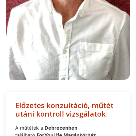
Előzetes konzultáció, műtét
utáni kontroll vizsgálatok
A műtétek a
Debrecenben
található
ForYouLife Magánkórház