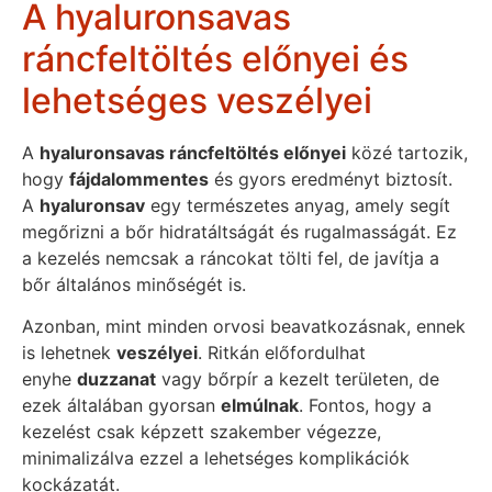
A hyaluronsavas
ráncfeltöltés előnyei és
lehetséges veszélyei
A
hyaluronsavas ráncfeltöltés előnyei
közé tartozik,
hogy
fájdalommentes
és gyors eredményt biztosít.
A
hyaluronsav
egy természetes anyag, amely segít
megőrizni a bőr hidratáltságát és rugalmasságát. Ez
a kezelés nemcsak a ráncokat tölti fel, de javítja a
bőr általános minőségét is.
Azonban, mint minden orvosi beavatkozásnak, ennek
is lehetnek
veszélyei
. Ritkán előfordulhat
enyhe
duzzanat
vagy bőrpír a kezelt területen, de
ezek általában gyorsan
elmúlnak
. Fontos, hogy a
kezelést csak képzett szakember végezze,
minimalizálva ezzel a lehetséges komplikációk
kockázatát.