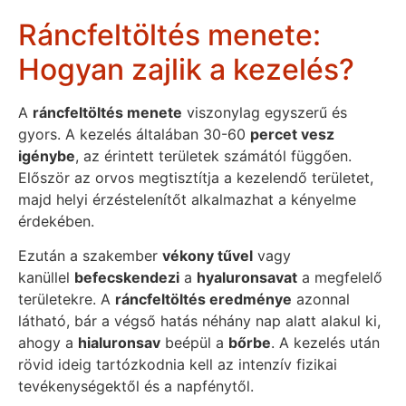
Ráncfeltöltés menete:
Hogyan zajlik a kezelés?
A
ráncfeltöltés menete
viszonylag egyszerű és
gyors. A kezelés általában 30-60
percet vesz
igénybe
, az érintett területek számától függően.
Először az orvos megtisztítja a kezelendő területet,
majd helyi érzéstelenítőt alkalmazhat a kényelme
érdekében.
Ezután a szakember
vékony tűvel
vagy
kanüllel
befecskendezi
a
hyaluronsavat
a megfelelő
területekre. A
ráncfeltöltés eredménye
azonnal
látható, bár a végső hatás néhány nap alatt alakul ki,
ahogy a
hialuronsav
beépül a
bőrbe
. A kezelés után
rövid ideig tartózkodnia kell az intenzív fizikai
tevékenységektől és a napfénytől.