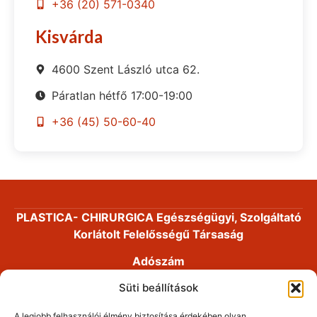
+36 (20) 571-0340
Kisvárda
4600 Szent László utca 62.
Páratlan hétfő 17:00-19:00
+36 (45) 50-60-40
PLASTICA- CHIRURGICA Egészségügyi, Szolgáltató
Korlátolt Felelősségű Társaság
Adószám
14191868-2-41
Süti beállítások
Cégjegyzékszám
A legjobb felhasználói élmény biztosítása érdekében olyan