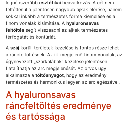
legnépszerűbb
esztétikai
beavatkozás. A cél nem
feltétlenül a jelentősen nagyobb ajkak elérése, hanem
sokkal inkább a természetes forma kiemelése és a
finom vonalak kisimítása. A
hyaluronsavas
feltöltés
segít visszaadni az ajkak természetes
térfogatát és kontúrját.
A
száj
körüli területek kezelése is fontos része lehet
a ráncfeltöltésnek. Az itt megjelenő finom vonalak, az
úgynevezett „szarkalábak” kezelése jelentősen
fiatalíthatja az arc megjelenését. Az orvos úgy
alkalmazza a
töltőanyagot
, hogy az eredmény
természetes és harmonikus legyen az arc egészével.
A hyaluronsavas
ráncfeltöltés eredménye
és tartóssága