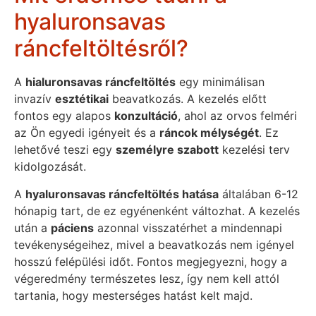
hyaluronsavas
ráncfeltöltésről?
A
hialuronsavas ráncfeltöltés
egy minimálisan
invazív
esztétikai
beavatkozás. A kezelés előtt
fontos egy alapos
konzultáció
, ahol az orvos felméri
az Ön egyedi igényeit és a
ráncok mélységét
. Ez
lehetővé teszi egy
személyre szabott
kezelési terv
kidolgozását.
A
hyaluronsavas ráncfeltöltés hatása
általában 6-12
hónapig tart, de ez egyénenként változhat. A kezelés
után a
páciens
azonnal visszatérhet a mindennapi
tevékenységeihez, mivel a beavatkozás nem igényel
hosszú felépülési időt. Fontos megjegyezni, hogy a
végeredmény természetes lesz, így nem kell attól
tartania, hogy mesterséges hatást kelt majd.