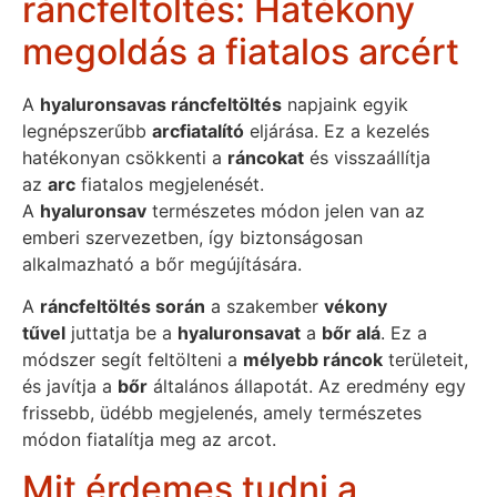
ráncfeltöltés: Hatékony
megoldás a fiatalos arcért
A
hyaluronsavas ráncfeltöltés
napjaink egyik
legnépszerűbb
arcfiatalító
eljárása. Ez a kezelés
hatékonyan csökkenti a
ráncokat
és visszaállítja
az
arc
fiatalos megjelenését.
A
hyaluronsav
természetes módon jelen van az
emberi szervezetben, így biztonságosan
alkalmazható a bőr megújítására.
A
ráncfeltöltés során
a szakember
vékony
tűvel
juttatja be a
hyaluronsavat
a
bőr alá
. Ez a
módszer segít feltölteni a
mélyebb ráncok
területeit,
és javítja a
bőr
általános állapotát. Az eredmény egy
frissebb, üdébb megjelenés, amely természetes
módon fiatalítja meg az arcot.
Mit érdemes tudni a