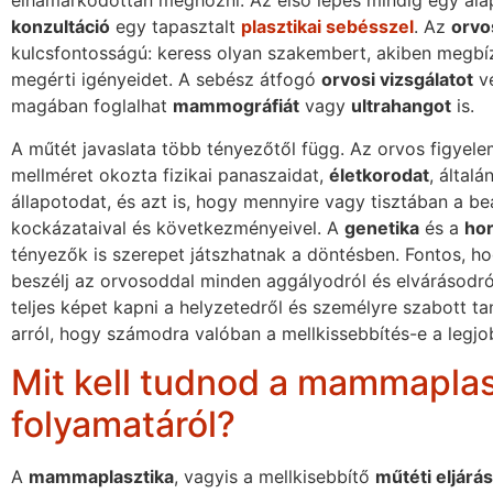
elhamarkodottan meghozni. Az első lépés mindig egy ala
konzultáció
egy tapasztalt
plasztikai sebésszel
. Az
orvo
kulcsfontosságú: keress olyan szakembert, akiben megbíz
megérti igényeidet. A sebész átfogó
orvosi vizsgálatot
vé
magában foglalhat
mammográfiát
vagy
ultrahangot
is.
A műtét javaslata több tényezőtől függ. Az orvos figyele
mellméret okozta fizikai panaszaidat,
életkorodat
, által
állapotodat, és azt is, hogy mennyire vagy tisztában a b
kockázataival és következményeivel. A
genetika
és a
ho
tényezők is szerepet játszhatnak a döntésben. Fontos, h
beszélj az orvosoddal minden aggályodról és elvárásodró
teljes képet kapni a helyzetedről és személyre szabott ta
arról, hogy számodra valóban a mellkissebbítés-e a legj
Mit kell tudnod a mammaplas
folyamatáról?
A
mammaplasztika
, vagyis a mellkisebbítő
műtéti eljárás