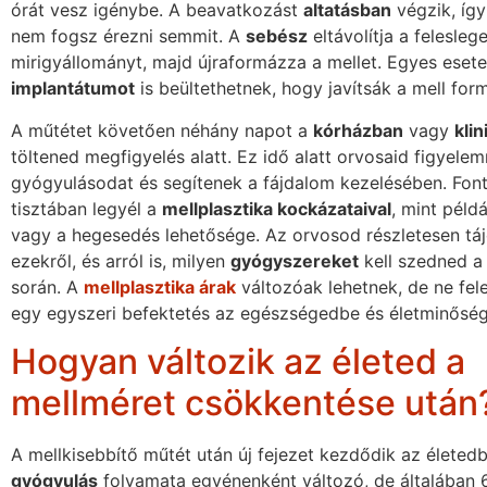
órát vesz igénybe. A beavatkozást
altatásban
végzik, így
nem fogsz érezni semmit. A
sebész
eltávolítja a feleslege
mirigyállományt, majd újraformázza a mellet. Egyes eset
implantátumot
is beültethetnek, hogy javítsák a mell form
A műtétet követően néhány napot a
kórházban
vagy
klin
töltened megfigyelés alatt. Ez idő alatt orvosaid figyelem
gyógyulásodat és segítenek a fájdalom kezelésében. Fon
tisztában legyél a
mellplasztika kockázataival
, mint péld
vagy a hegesedés lehetősége. Az orvosod részletesen tá
ezekről, és arról is, milyen
gyógyszereket
kell szedned a 
során. A
mellplasztika árak
változóak lehetnek, de ne fel
egy egyszeri befektetés az egészségedbe és életminősé
Hogyan változik az életed a
mellméret csökkentése után
A mellkisebbítő műtét után új fejezet kezdődik az életed
gyógyulás
folyamata egyénenként változó, de általában 