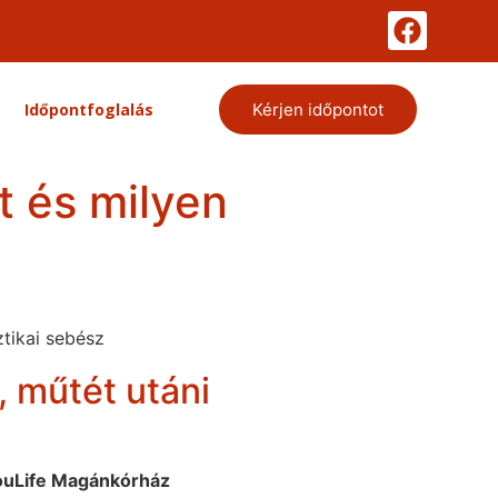
Időpontfoglalás
Kérjen időpontot
t és milyen
, műtét utáni
ouLife Magánkórház