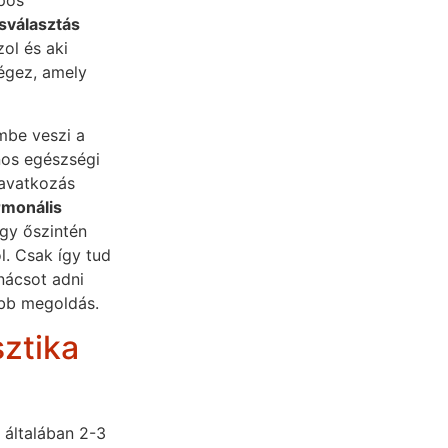
pos
sválasztás
ol és aki
gez, amely
mbe veszi a
ános egészségi
eavatkozás
rmonális
ogy őszintén
l. Csak így tud
nácsot adni
obb megoldás.
ztika
általában 2-3