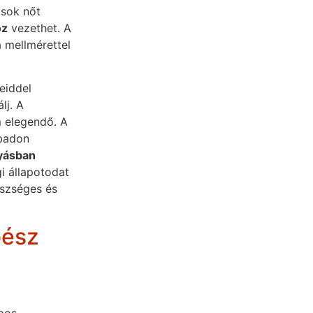
 sok nőt
oz
vezethet. A
 mellmérettel
eiddel
lj. A
m elegendő. A
abadon
yásban
gi állapotodat
észséges és
bész