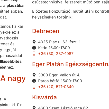
csúcstechnikával felszerelt műtőiben zajl
Ez a
plasztikai
gíthet abban,
Előzetes konzultáció, műtét utáni kontrol
dat.
helyszíneken történik:
ámos fizikai
Debrecen
lyekre ez a
eavatkozás
4025 Piac u. 63. fszt. 1.
tedet és
Kedd 15:00-17:00
y egy jól
+36 (30) 287-1087
 panaszaidat.
lkisebbítés
Eger Platán Egészségcent
élethez.
3300 Eger, Vallon út 4.
 A nagy
Páros hétfő 15:00-17:00
+36 (20) 571-0340
Kisvárda
t. A
alakul ki. Ez
4600 Szent László utca 62.