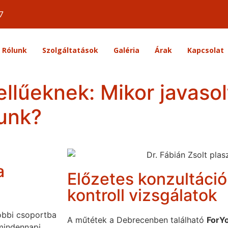
7
Rólunk
Szolgáltatások
Galéria
Árak
Kapcsolat
llűeknek: Mikor javasol
unk?
a
Előzetes konzultáció
kontroll vizsgálatok
óbbi csoportba
A műtétek a Debrecenben található
ForY
 mindennapi