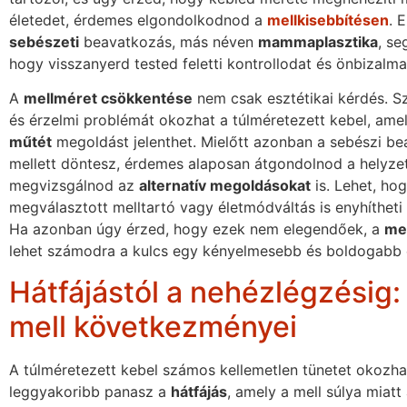
életedet, érdemes elgondolkodnod a
mellkisebbítésen
. 
sebészeti
beavatkozás, más néven
mammaplasztika
, se
hogy visszanyerd tested feletti kontrollodat és önbizalma
A
mellméret csökkentése
nem csak esztétikai kérdés. Sz
és érzelmi problémát okozhat a túlméretezett kebel, ame
műtét
megoldást jelenthet. Mielőtt azonban a sebészi b
mellett döntesz, érdemes alaposan átgondolnod a helyze
megvizsgálnod az
alternatív megoldásokat
is. Lehet, hog
megválasztott melltartó vagy életmódváltás is enyhítheti
Ha azonban úgy érzed, hogy ezek nem elegendőek, a
mel
lehet számodra a kulcs egy kényelmesebb és boldogabb 
Hátfájástól a nehézlégzésig:
mell következményei
A túlméretezett kebel számos kellemetlen tünetet okozha
leggyakoribb panasz a
hátfájás
, amely a mell súlya miatt 