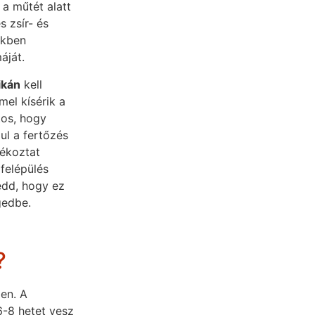
 a műtét alatt
s zsír- és
ekben
áját.
ikán
kell
mel kísérik a
tos, hogy
ául a fertőzés
jékoztat
felépülés
edd, hogy ez
gedbe.
?
ben. A
6-8 hetet vesz