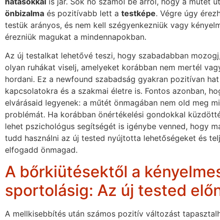
hatásokkal
is jár. Sok nő számol be arról, hogy a műtét ut
önbizalma
és pozitívabb lett a
testképe
. Végre úgy érezh
testük arányos, és nem kell szégyenkezniük vagy kényelm
érezniük magukat a mindennapokban.
Az új testalkat lehetővé teszi, hogy szabadabban mozogj, 
olyan ruhákat viselj, amelyeket korábban nem mertél vag
hordani. Ez a newfound szabadság gyakran pozitívan hat 
kapcsolatokra és a szakmai életre is. Fontos azonban, hog
elvárásaid legyenek: a műtét önmagában nem old meg m
problémát. Ha korábban önértékelési gondokkal küzdötté
lehet pszichológus segítségét is igénybe venned, hogy ma
tudd használni az új tested nyújtotta lehetőségeket és te
elfogadd önmagad.
A bőrkiütésektől a kényelme
sportolásig: Az új tested elő
A mellkisebbítés után számos pozitív változást tapasztal