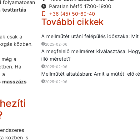
ed folyamatosan
Páratlan hétfő 17:00-19:00
n
testtartás
+36 (45) 50-60-40
További cikkek
A mellműtét utáni felépülés időszaka: Mit
ak csak a
ozgás közben.
2025-02-06
A megfelelő mellméret kiválasztása: Hog
illő méretet?
n még a
etben. Ha
2025-02-06
Mellműtét altatásban: Amit a műtéti előkés
 a
s
masszázs
2025-02-06
hezíti
?
rendszeres
ta közben is