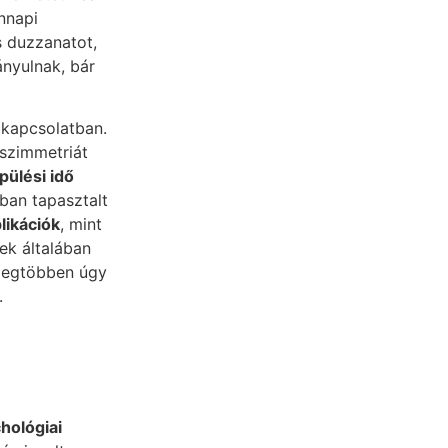
nnapi
s duzzanatot,
ányulnak, bár
kapcsolatban.
 szimmetriát
pülési idő
bban tapasztalt
likációk
, mint
ek általában
 legtöbben úgy
.
hológiai