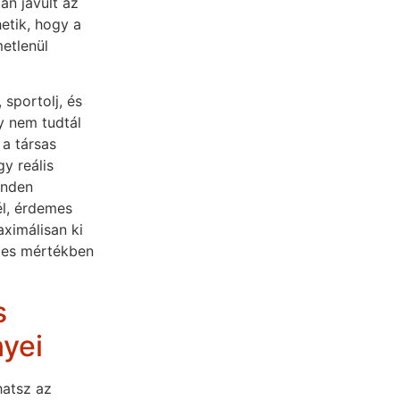
án javult az
etik, hogy a
etlenül
sportolj, és
y nem tudtál
a társas
y reális
inden
l, érdemes
ximálisan ki
ljes mértékben
s
nyei
hatsz az