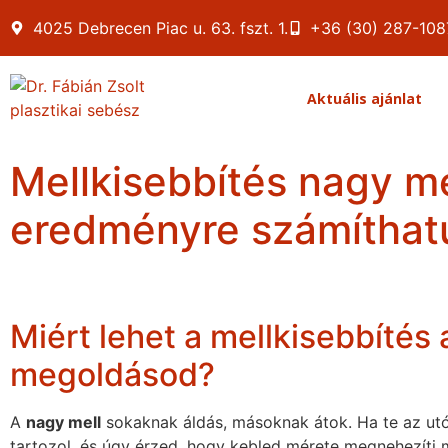
4025 Debrecen Piac u. 63. fszt. 1.
+36 (30) 287-108
Aktuális ajánlat
Mellkisebbítés nagy me
eredményre számíthat
Miért lehet a mellkisebbítés 
megoldásod?
A
nagy mell
sokaknak áldás, másoknak átok. Ha te az ut
tartozol, és úgy érzed, hogy kebled mérete megnehezíti