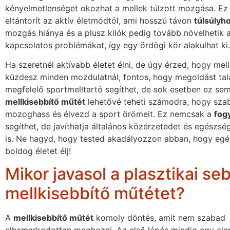
kényelmetlenséget okozhat a mellek túlzott mozgása. Ez
eltántorít az aktív életmódtól, ami hosszú távon
túlsúlyh
mozgás hiánya és a plusz kilók pedig tovább növelhetik a
kapcsolatos problémákat, így egy ördögi kör alakulhat ki.
Ha szeretnél aktívabb életet élni, de úgy érzed, hogy mell
küzdesz minden mozdulatnál, fontos, hogy megoldást talá
megfelelő sportmelltartó segíthet, de sok esetben ez se
mellkisebbítő műtét
lehetővé teheti számodra, hogy sz
mozoghass és élvezd a sport örömeit. Ez nemcsak a
fog
segíthet, de javíthatja általános közérzetedet és egészsé
is. Ne hagyd, hogy tested akadályozzon abban, hogy eg
boldog életet élj!
Mikor javasol a plasztikai se
mellkisebbítő műtétet?
A
mellkisebbítő műtét
komoly döntés, amit nem szabad