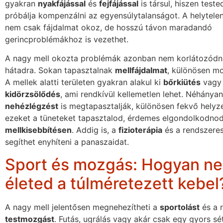
gyakran
nyakfájással
és
fejfájással
is társul, hiszen test
próbálja kompenzálni az egyensúlytalanságot. A helytele
nem csak fájdalmat okoz, de hosszú távon maradandó
gerincproblémákhoz is vezethet.
A nagy mell okozta problémák azonban nem korlátozódn
hátadra. Sokan tapasztalnak
mellfájdalmat
, különösen m
A mellek alatti területen gyakran alakul ki
bőrkiütés
vagy
kidörzsölődés
, ami rendkívül kellemetlen lehet. Néhánya
nehézlégzést
is megtapasztalják, különösen fekvő helyz
ezeket a tüneteket tapasztalod, érdemes elgondolkodnod
mellkisebbítésen
. Addig is, a
fizioterápia
és a rendszere
segíthet enyhíteni a panaszaidat.
Sport és mozgás: Hogyan ne
életed a túlméretezett kebel
A nagy mell jelentősen megnehezítheti a
sportolást
és a 
testmozgást
. Futás, ugrálás vagy akár csak egy gyors sé