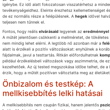
igénybe. Ez idő alatt fokozatosan visszatérhetsz a minde
tevékenységeidhez. Eleinte érezhetsz kellemetlenséget é
de ez normális része a felépülésnek. A
hegek
idővel halv
teljesen nem tűnnek el.
Fontos, hogy reális
elvárásaid
legyenek az
eredménnyel
A műtét jelentősen csökkenti a mellméretet, de tökéletes
nem mindig lehet elérni. A legtöbb nő azonban már a
felé
alatt is érzékeli a pozitív változásokat: enyhülnek a korá
fájdalmak, javul a testtartás. Ritkán előfordulhatnak
komp
például érzékelésbeli változások vagy aszimmetria, de ez
kezelhetőek. Az új tested megszokása időbe telhet, de a
érzik, hogy a műtét pozitívan változtatta meg az életüket
Önbizalom és testkép: A
mellkisebbítés lelki hatásai
A mellkisebbítés nem csupán fizikai, hanem jelentős
pszic