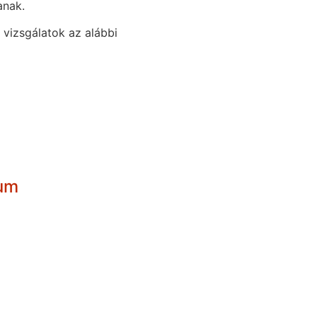
anak.
l vizsgálatok az alábbi
rum