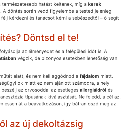
 természetesebb hatást keltenek, míg a
kerek
s. A döntés során vedd figyelembe a tested jelenlegi
félj kérdezni és tanácsot kérni a sebészedtől – ő segít
ítés? Döntsd el te!
lyásolja az élményedet és a felépülési időt is. A
atásban
végzik, de bizonyos esetekben lehetőség van
a műtét alatt, és nem kell aggódnod a
fájdalom
miatt.
ségügyi ok miatt ez nem ajánlott számodra, a helyi
én beszélj az orvosoddal az esetleges
allergiáidról
és
anesztézia típusának kiválasztását. Ne feledd, a cél az,
n essen át a beavatkozáson, így bátran oszd meg az
ől az új dekoltázsig