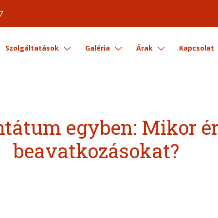
7
Szolgáltatások
Galéria
Árak
Kapcsolat
antátum egyben: Mikor é
beavatkozásokat?