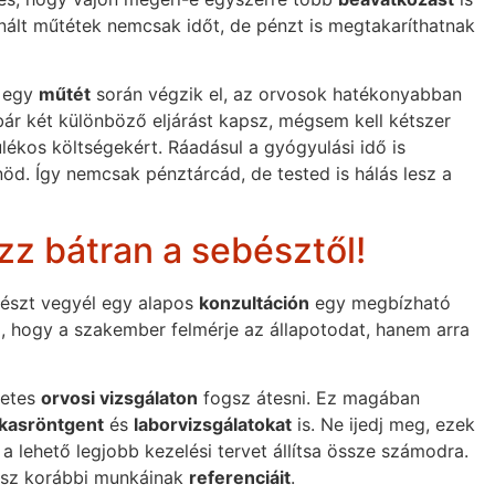
nált műtétek nemcsak időt, de pénzt is megtakaríthatnak
 egy
műtét
során végzik el, az orvosok hatékonyabban
y bár két különböző eljárást kapsz, mégsem kell kétszer
ulékos költségekért. Ráadásul a gyógyulási idő is
nöd. Így nemcsak pénztárcád, de tested is hálás lesz a
zz bátran a sebésztől!
 részt vegyél egy alapos
konzultáción
egy megbízható
l, hogy a szakember felmérje az állapotodat, hanem arra
letes
orvosi vizsgálaton
fogsz átesni. Ez magában
kasröntgent
és
laborvizsgálatokat
is. Ne ijedj meg, ezek
a lehető legjobb kezelési tervet állítsa össze számodra.
bész korábbi munkáinak
referenciáit
.