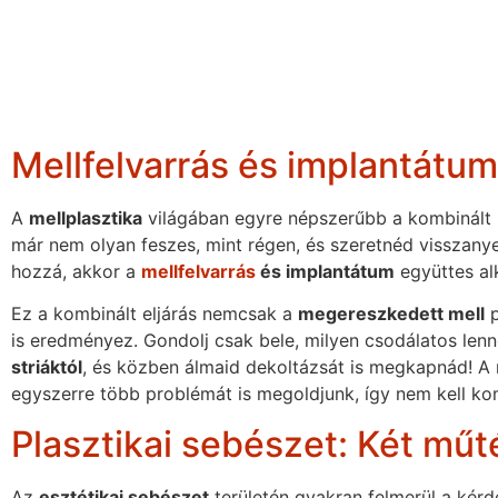
Mellfelvarrás és implantátum
A
mellplasztika
világában egyre népszerűbb a kombinált 
már nem olyan feszes, mint régen, és szeretnéd visszanye
hozzá, akkor a
mellfelvarrás
és implantátum
együttes al
Ez a kombinált eljárás nemcsak a
megereszkedett mell
p
is eredményez. Gondolj csak bele, milyen csodálatos len
striáktól
, és közben álmaid dekoltázsát is megkapnád! A 
egyszerre több problémát is megoldjunk, így nem kell k
Plasztikai sebészet: Két műté
Az
esztétikai sebészet
területén gyakran felmerül a kér