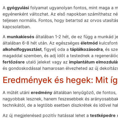
A
gyógyulási
folyamat ugyanolyan fontos, mint maga a m
egyénenként változhat. Az első napokban számíthatsz ném
teljesen normális. Fontos, hogy betartsd az orvos utasítá
kapcsolatban.
A
munkakiesés
általában 1-2 hét, de ez függ a munkád je
általában 6-8 hét után. Az egészséges
életmód
kulcsfont
alkoholfogyasztást
, figyelj oda a
táplálkozásodra
, és sz
magaddal szemben, és adj időt a testednek a regenerálódá
fertőzésre
utaló jeleket vagy az
implantátum elmozdulá
és gondoskodással hamarosan élvezheted az új dekoltáz
Eredmények és hegek: Mit íg
A műtét utáni
eredmény
általában lenyűgöző, de fontos, 
nagyobbak lesznek, hanem feszesebbek és arányosabbak
technikától, de a legtöbb esetben diszkrétek és idővel ha
Az új megjelenésed pozitív hatással lehet a
testképedre