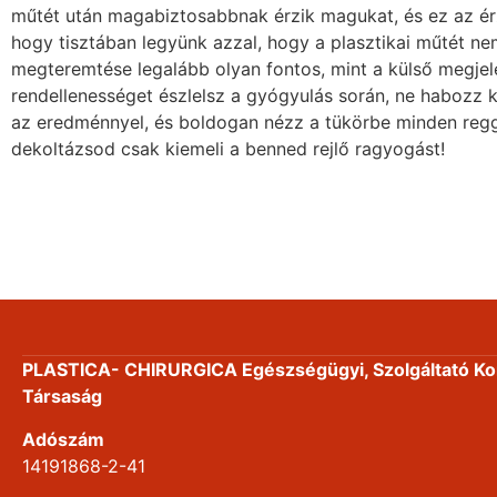
műtét után magabiztosabbnak érzik magukat, és ez az érzé
hogy tisztában legyünk azzal, hogy a plasztikai műtét n
megteremtése legalább olyan fontos, mint a külső megjel
rendellenességet észlelsz a gyógyulás során, ne habozz k
az eredménnyel, és boldogan nézz a tükörbe minden reggel
dekoltázsod csak kiemeli a benned rejlő ragyogást!
PLASTICA- CHIRURGICA Egészségügyi, Szolgáltató Kor
Társaság
Adószám
14191868-2-41