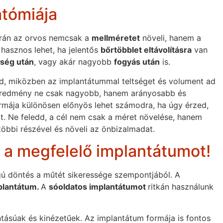
atómiája
rán az orvos nemcsak a
mellméretet
növeli, hanem a
 hasznos lehet, ha jelentős
bőrtöbblet eltávolításra
van
ség után
, vagy akár nagyobb
fogyás után
is.
led, miközben az implantátummal teltséget és volument ad
égeredmény ne csak nagyobb, hanem arányosabb és
mája különösen előnyös lehet számodra, ha úgy érzed,
t. Ne feledd, a cél nem csak a méret növelése, hanem
többi részével és növeli az önbizalmadat.
i a megfelelő implantátumot!
gú döntés a műtét sikeressége szempontjából. A
mplantátum.
A
sóoldatos implantátumot
ritkán használunk
tásúak és kinézetűek. Az implantátum formája is fontos