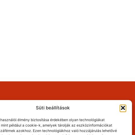
Mellplasztika információk
Süti kezelés
Süti beállítások
Cookie Policy
elhasználói élmény biztosítása érdekében olyan technológiákat
 mint például a cookie-k, amelyek tárolják az eszközinformációkat
záférnek azokhoz. Ezen technológiákhoz való hozzájárulás lehetővé