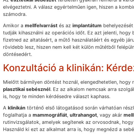
elvégeztetni. A válasz egyértelműen igen, hiszen a kombi
számodra.
Amikor a
mellfelvarrást
és az
implantátum
behelyezését
tudják kihasználni az operációs időt. Ez azt jelenti, hog
fizetned az altatásért, a műtő használatáért és egyéb jár
rövidebb lesz, hiszen nem kell két külön műtétből felépül
döntésedért.
Konzultáció a klinikán: Kérde
Mielőtt bármilyen döntést hoznál, elengedhetetlen, hogy
plasztikai sebésznél
. Ez az alkalom nemcsak arra szolgá
is, hogy te minden kérdésedre választ kaphass.
A
klinikán
történő első látogatásod során várhatóan rész
foglalhatja a
mammográfiát
,
ultrahangot
, vagy akár
mell
rutinvizsgálatok, amelyek segítenek az orvosodnak, hogy 
Használd ki ezt az alkalmat arra is, hogy megnézd a se