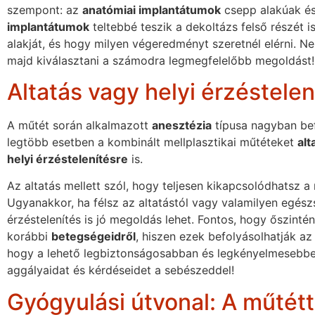
szempont: az
anatómiai implantátumok
csepp alakúak és
implantátumok
teltebbé teszik a dekoltázs felső részét i
alakját, és hogy milyen végeredményt szeretnél elérni. Ne 
majd kiválasztani a számodra legmegfelelőbb megoldást!
Altatás vagy helyi érzéstelen
A műtét során alkalmazott
anesztézia
típusa nagyban befo
legtöbb esetben a kombinált mellplasztikai műtéteket
alt
helyi érzéstelenítésre
is.
Az altatás mellett szól, hogy teljesen kikapcsolódhatsz 
Ugyanakkor, ha félsz az altatástól vagy valamilyen egész
érzéstelenítés is jó megoldás lehet. Fontos, hogy őszint
korábbi
betegségeidről
, hiszen ezek befolyásolhatják az 
hogy a lehető legbiztonságosabban és legkényelmesebbe
aggályaidat és kérdéseidet a sebészeddel!
Gyógyulási útvonal: A műtétt