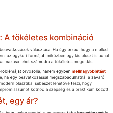
: A tökéletes kombináció
beavatkozások választása. Ha úgy érzed, hogy a melled
rni az egykori formáját, miközben egy kis pluszt is adnál
kalmazása lehet számodra a tökéletes megoldás.
roblémáját orvosolja, hanem egyben
mellnagyobbítást
ne, ha egy beavatkozással megszabadulhatnál a zavaró
modern plasztikai sebészet lehetővé teszi, hogy
ompromisszumot kötnöd a szépség és a praktikum között.
t, egy ár?
dés, hogy vajon megéri-e egyszerre több
beavatkozást
is