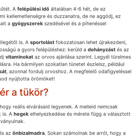
űtét. A
felépülési idő
általában 4-6 hét, de ez
i kellemetlenségre és duzzanatra, de ne aggódj, ez
sait a
gyógyszerek
szedésével és a pihenéssel
llegétől is. A
sportolást
fokozatosan lehet újrakezdeni,
osságú a gyors felépüléshez: kerüld a
dohányzást
és az
edj
vitaminokat
az orvos ajánlása szerint. Legyél türelmes
sra. Ha bármilyen szokatlan tünetet észlelsz, például
sát
, azonnal fordulj orvoshoz. A megfelelő odafigyeléssel
sod nyújtotta örömöket!
ér a tükör?
hogy reális elvárásaid legyenek. A melleid nemcsak
 is. A
hegek
elhelyezkedése és mérete függ a választott
lványulnak.
és az
önbizalmadra
. Sokan számolnak be arról, hogy a