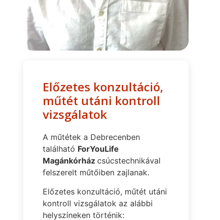
Előzetes konzultáció,
műtét utáni kontroll
vizsgálatok
A műtétek a Debrecenben
található
ForYouLife
Magánkórház
csúcstechnikával
felszerelt műtőiben zajlanak.
Előzetes konzultáció, műtét utáni
kontroll vizsgálatok az alábbi
helyszíneken történik: