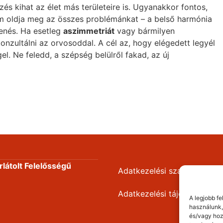
s kihat az élet más területeire is. Ugyanakkor fontos,
em oldja meg az összes problémánkat – a belső harmónia
enés. Ha esetleg
aszimmetriát
vagy bármilyen
onzultálni az orvosoddal. A cél az, hogy elégedett legyél
. Ne feledd, a szépség belülről fakad, az új
látolt Felelősségű
Adatkezelési szabályzat
Adatkezelési tájékoztató
A legjobb f
használunk,
és/vagy hoz