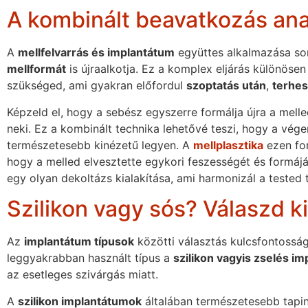
A kombinált beavatkozás an
A
mellfelvarrás és implantátum
együttes alkalmazása so
mellformát
is újraalkotja. Ez a komplex eljárás különösen
szükséged, ami gyakran előfordul
szoptatás után
,
terhes
Képzeld el, hogy a sebész egyszerre formálja újra a mel
neki. Ez a kombinált technika lehetővé teszi, hogy a v
természetesebb kinézetű legyen. A
mellplasztika
ezen for
hogy a melled elvesztette egykori feszességét és formájá
egy olyan dekoltázs kialakítása, ami harmonizál a tested 
Szilikon vagy sós? Válaszd k
Az
implantátum típusok
közötti választás kulcsfontossá
leggyakrabban használt típus a
szilikon vagyis zselés i
az esetleges szivárgás miatt.
A
szilikon implantátumok
általában természetesebb tapin