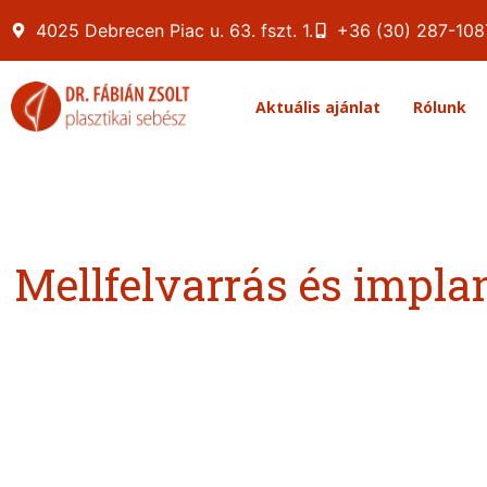
4025 Debrecen Piac u. 63. fszt. 1.
+36 (30) 287-108
Aktuális ajánlat
Rólunk
Mellfelvarrás és impl