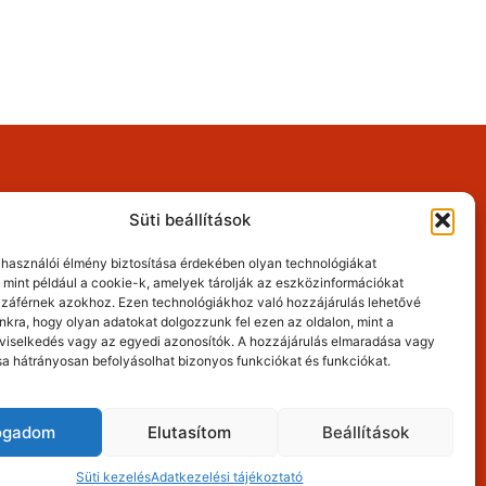
Mellplasztika információk
Süti kezelés
Süti beállítások
Cookie Policy
elhasználói élmény biztosítása érdekében olyan technológiákat
 mint például a cookie-k, amelyek tárolják az eszközinformációkat
záférnek azokhoz. Ezen technológiákhoz való hozzájárulás lehetővé
nkra, hogy olyan adatokat dolgozzunk fel ezen az oldalon, mint a
viselkedés vagy az egyedi azonosítók. A hozzájárulás elmaradása vagy
a hátrányosan befolyásolhat bizonyos funkciókat és funkciókat.
észet.
fogadom
Elutasítom
Beállítások
Süti kezelés
Adatkezelési tájékoztató