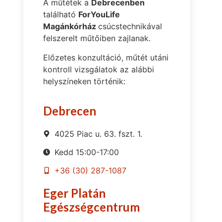
A műtétek a
Debrecenben
található
ForYouLife
Magánkórház
csúcstechnikával
felszerelt műtőiben zajlanak.
Előzetes konzultáció, műtét utáni
kontroll vizsgálatok az alábbi
helyszíneken történik:
Debrecen
4025 Piac u. 63. fszt. 1.
Kedd 15:00-17:00
+36 (30) 287-1087
Eger Platán
Egészségcentrum