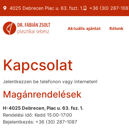
4025 Debrecen Piac u. 63. fszt. 1.
+36 (30) 287-108
Aktuális ajánlat
Rólunk
Kapcsolat
Jelentkezzen be telefonon vagy interneten!
Magánrendelések
H-4025 Debrecen, Piac u. 63. fsz. 1.
Rendelési idő: Kedd 15:00-17:00
Bejelentkezés:
+36 (30) 287-1087