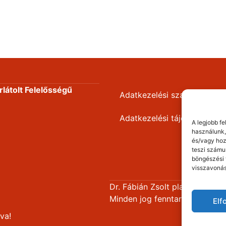
látolt Felelősségű
Adatkezelési szabályzat
Adatkezelési tájékoztató
A legjobb f
használunk,
és/vagy hoz
teszi számu
böngészési 
visszavonás
Dr. Fábián Zsolt plasztikai seb
Minden jog fenntartva!
El
va!