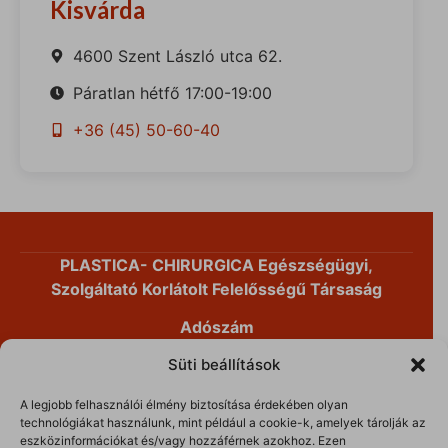
Kisvárda
4600 Szent László utca 62.
Páratlan hétfő 17:00-19:00
+36 (45) 50-60-40
PLASTICA- CHIRURGICA Egészségügyi,
Szolgáltató Korlátolt Felelősségű Társaság
Adószám
14191868-2-41
Süti beállítások
Cégjegyzékszám
A legjobb felhasználói élmény biztosítása érdekében olyan
01-09-893053
technológiákat használunk, mint például a cookie-k, amelyek tárolják az
eszközinformációkat és/vagy hozzáférnek azokhoz. Ezen