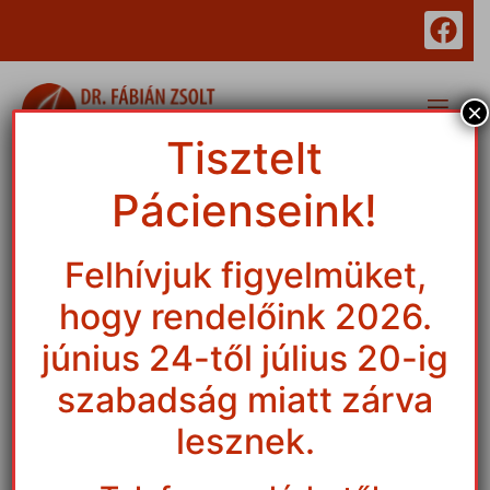
×
Tisztelt
Pácienseink!
Dr Fábián Zsolt
plasztikai
Felhívjuk figyelmüket,
hogy rendelőink 2026.
sebészet
június 24-től július 20-ig
Debrecen
szabadság miatt zárva
lesznek.
„Szeretném mindenki számára