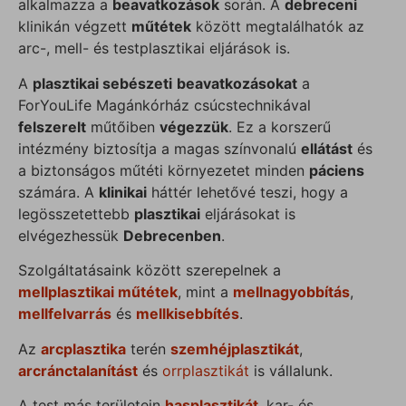
alkalmazza a
beavatkozások
során. A
debreceni
klinikán végzett
műtétek
között megtalálhatók az
arc-, mell- és testplasztikai eljárások is.
A
plasztikai sebészeti
beavatkozásokat
a
ForYouLife Magánkórház csúcstechnikával
felszerelt
műtőiben
végezzük
. Ez a korszerű
intézmény biztosítja a magas színvonalú
ellátást
és
a biztonságos műtéti környezetet minden
páciens
számára. A
klinikai
háttér lehetővé teszi, hogy a
legösszetettebb
plasztikai
eljárásokat is
elvégezhessük
Debrecenben
.
Szolgáltatásaink között szerepelnek a
mellplasztikai műtétek
, mint a
mellnagyobbítás
,
mellfelvarrás
és
mellkisebbítés
.
Az
arcplasztika
terén
szemhéjplasztikát
,
arcránctalanítást
és
orrplasztikát
is vállalunk.
A test más területein
hasplasztikát
, kar- és