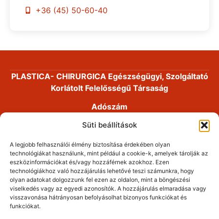
+36 (45) 50-60-40
PLASTICA- CHIRURGICA Egészségügyi, Szolgáltató
Korlátolt Felelősségű Társaság
Adószám
14191868-2-41
Süti beállítások
Cégjegyzékszám
A legjobb felhasználói élmény biztosítása érdekében olyan
01-09-893053
technológiákat használunk, mint például a cookie-k, amelyek tárolják az
eszközinformációkat és/vagy hozzáférnek azokhoz. Ezen
Alapítás dátuma
technológiákhoz való hozzájárulás lehetővé teszi számunkra, hogy
2008. 03. 25.
olyan adatokat dolgozzunk fel ezen az oldalon, mint a böngészési
viselkedés vagy az egyedi azonosítók. A hozzájárulás elmaradása vagy
Dr. Fábián Zsolt plasztikai sebészet. Minden jog
visszavonása hátrányosan befolyásolhat bizonyos funkciókat és
funkciókat.
fenntartva!