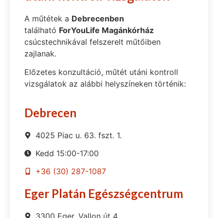
A műtétek a
Debrecenben
található
ForYouLife Magánkórház
csúcstechnikával felszerelt műtőiben
zajlanak.
Előzetes konzultáció, műtét utáni kontroll
vizsgálatok az alábbi helyszíneken történik:
Debrecen
4025 Piac u. 63. fszt. 1.
Kedd 15:00-17:00
+36 (30) 287-1087
Eger Platán Egészségcentrum
3300 Eger, Vallon út 4.