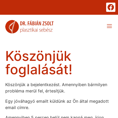
Köszönjük
foglalását!
Köszönjük a bejelentkezést. Amennyiben bármilyen
probléma merül fel, értesítjük.
Egy jóváhagyó emailt küldünk az Ön által megadott
email címre.
Amennyiben 5 percen belül nem kapná meg, írjon